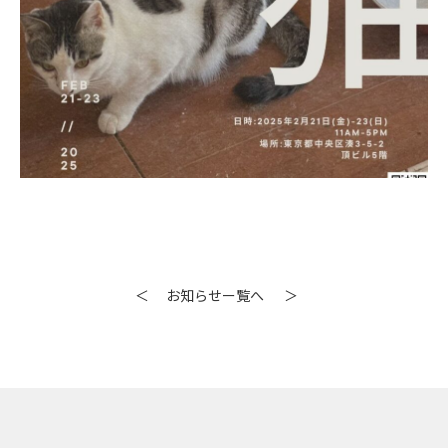
投
＜
お知らせー覧へ
＞
稿
ナ
ビ
ゲ