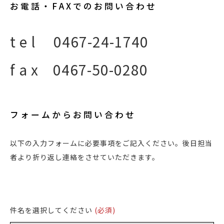
お 電 話 ・ F A X で の お 問 い 合 わ せ
t e l 0467-24-1740
f a x 0467-50-0280
フ ォ ー ム か ら お 問 い 合 わ せ
以下の入力フォームに必要事項をご記入ください。後日担当
者より折り返し連絡をさせていただきます。
件名を選択してください
(必須)